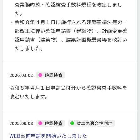
BELS評価
査業務約款・確認検査手数料規程を改定しまし
認定に係る技術的審査
た。
低炭素建築物技術的審査
令和８年４月１日に施行される建築基準法等の一
部改正に伴い確認申請書（建築物）、計画変更確
住宅性能評価
認申請書（建築物）、建築計画概要書等を改訂い
住宅性能評価
たしました。
フラット35適合証明
住宅瑕疵担保責任保険
住宅性能証明
2026.03.02
確認検査
評価・評定・試験／耐震評定
令和８年４月１日申請受付分から確認検査手数料を
大臣認定に係る性能評価
改定いたします。
評定
試験
2025.09.08
確認検査
省エネ適合性判定
耐震評定
WEB事前申請を開始いたしました
構造計算適合性判定